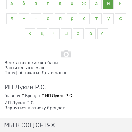
а
б
в
г
д
е
ж
з
и
к
л
м
н
о
п
р
с
т
у
ф
х
ц
ч
ш
э
ю
я
Вегетарианские колбасы
Растительное мясо
Полуфабрикаты. Для веганов
ИП Лукин Р.С.
Главная
Бренды
ИП Лукин Р.С.
ИП Лукин Р.С.
Вернуться к списку брендов
МЫ В СОЦ СЕТЯХ