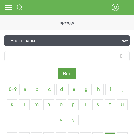
Бренды
Все
0-9
a
b
c
d
e
g
h
i
j
k
l
m
n
o
p
r
s
t
u
v
y